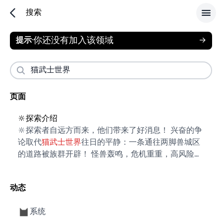
搜索
你还没有加入该领域
提示
·
→
页面
🔆探索介绍
🔆探索者自远方而来，他们带来了好消息！ 兴奋的争
论取代
猫武士世界
往日的平静：一条通往两脚兽城区
的道路被族群开辟！ 怪兽轰鸣，危机重重，高风险高
回报的两脚兽城区；一排排高高耸立的砖石楼房，其
中的宝藏亟待群猫探寻。 - 🔆欢迎使用探索功能！...
动态
系统