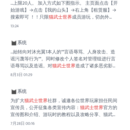
...上限20人。 加入方式如下图指示。 主页面点击【开
始游戏】→点击【我的山头】→右上角【租赁服】→
搜索即可 ！！只限
猫武士世界
成员游玩，切勿外
传！！ [图片]
13:24
系统
...始转向对沐光翼1本人的**言语辱骂、人身攻击、造
谣污蔑等行为**。同时修改个人签名对管理组进行言
语辱骂以及造谣。对
猫武士世界
造成了诸多恶劣影
响。 ②处罚结果： 在管理组协商讨论后，决定加大
8月3日 01:29
对于晏恪1823的处罚，对其进行永久封禁，并将该事
件...
系统
为扩大
猫武士世界
社群，诚邀各位世界玩家担任民间
宣传员，公开征集各类宣传内容：
猫武士世界
官方的
宣传图和介绍、游玩时的教程以及攻略分享、猫武士
oc短页剧场漫画打卡以及逐帧动画（可使用暑期森林
7月28日 00:16
大会预热活动所打卡的内容）、走心推荐文案、QQ空